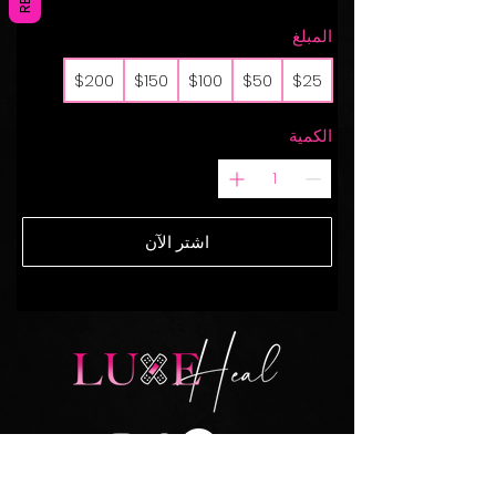
المبلغ
$200
$150
$100
$50
$25
الكمية
اشتر الآن