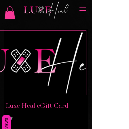
Luxe Heal eGift Card
$25
REVIEWS