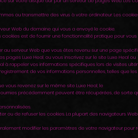
lacé sur votre disque dur par un serveur de pages Web. Les c
ammes ou transmettre des virus à votre ordinateur. Les cookie
erveur Web du domaine qui vous a envoyé le cookie.
s cookies est de fournir une fonctionnalité pratique pour vous
ler au serveur Web que vous êtes revenu sur une page spécifi
es pages Luxe Heal, ou vous inscrivez sur le site Luxe Heal ou
l à rappeler vos informations spécifiques lors de visites ultér
nregistrement de vos informations personnelles, telles que le
que vous revenez sur le même site Luxe Heal, le
 fournies précédemment peuvent être récupérées, de sorte 
ersonnalisées.
pter ou de refuser les cookies. La plupart des navigateurs W
ralement modifier les paramètres de votre navigateur pour r