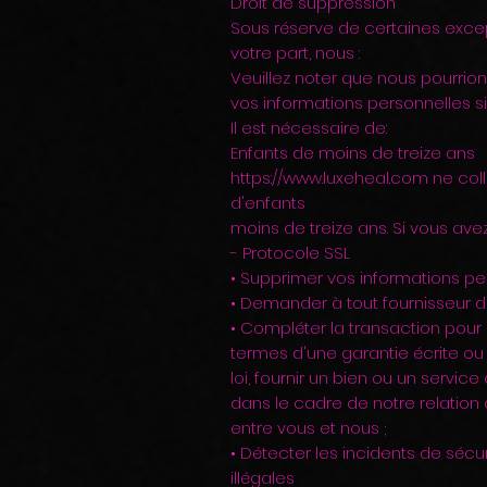
Droit de suppression
Sous réserve de certaines exce
votre part, nous :
Veuillez noter que nous pourr
vos informations personnelles si
Il est nécessaire de:
Enfants de moins de treize ans
https://www.luxeheal.com
ne col
d'enfants
moins de treize ans. Si vous av
- Protocole SSL
• Supprimer vos informations per
• Demander à tout fournisseur d
• Compléter la transaction pour 
termes d'une garantie écrite ou
loi, fournir un bien ou un serv
dans le cadre de notre relatio
entre vous et nous ;
• Détecter les incidents de sécu
illégales