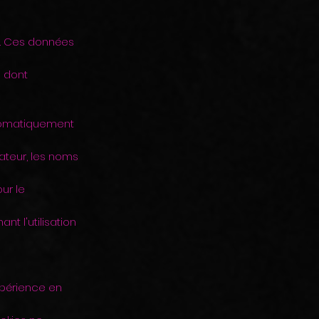
es. Ces données
s dont
utomatiquement
gateur, les noms
ur le
nt l'utilisation
xpérience en