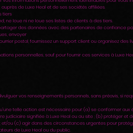
er vos informations personnellement identifiables pour vous i
 auprès de Luxe Heal et de ses sociétés affiliées.
 tiers
d, ne loue ni ne loue ses listes de clients à des tiers.
partager des données avec des partenaires de confiance po
ques, envoyer
rrier postal, fournissez un support client ou organisez des li
ormations personnelles, sauf pour fournir ces services à Luxe He
ivulguer vos renseignements personnels, sans préavis, si requi
u'une telle action est nécessaire pour: (a) se conformer aux éd
judiciaire signifiée à Luxe Heal ou au site ; (b) protéger et 
 ; et/ou (c) agir dans des circonstances urgentes pour protég
sateurs de Luxe Heal ou du public.