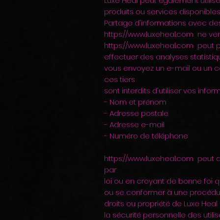
Luxe Heal peut également utilis
produits ou services disponibles
Partage d'informations avec des
https://www.luxeheal.com
ne ven
https://www.luxeheal.com
peut 
effectuer des analyses statisti
vous envoyez un e-mail ou un cou
ces tiers
sont interdits d'utiliser vos inf
- Nom et prénom
- Adresse postale
- Adresse e-mail
- Numéro de téléphone
https://www.luxeheal.com
peut d
par
loi ou en croyant de bonne foi q
ou se conformer à une procédure 
droits ou propriété de Luxe Heal
la sécurité personnelle des utili