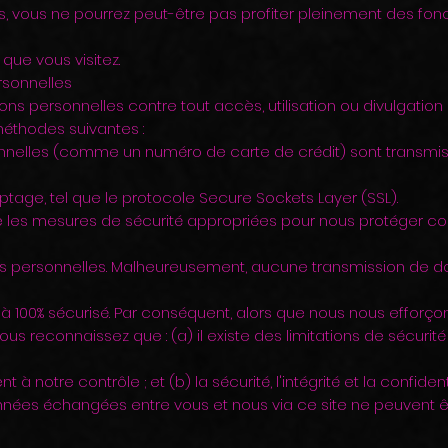
s, vous ne pourrez peut-être pas profiter pleinement des fonc
que vous visitez.
rsonnelles
ons personnelles contre tout accès, utilisation ou divulgation 
 méthodes suivantes :
nnelles (comme un numéro de carte de crédit) sont transmis
ryptage, tel que le protocole Secure Sockets Layer (SSL).
 les mesures de sécurité appropriées pour nous protéger co
ns personnelles. Malheureusement, aucune transmission de d
i à 100% sécurisé. Par conséquent, alors que nous nous efforç
us reconnaissez que : (a) il existe des limitations de sécurité
 à notre contrôle ; et (b) la sécurité, l'intégrité et la confident
onnées échangées entre vous et nous via ce site ne peuvent ê