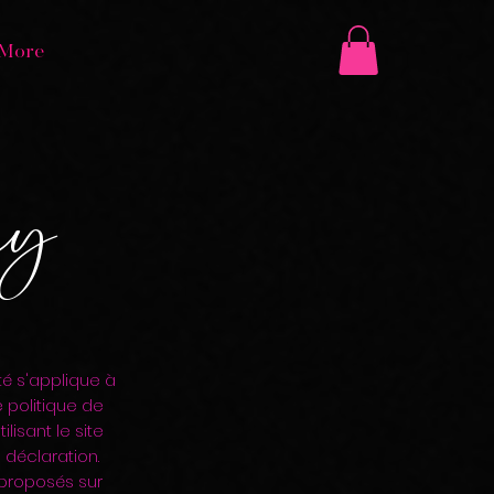
More
cy
té s'applique à
e politique de
utilisant le site
déclaration.
 proposés sur