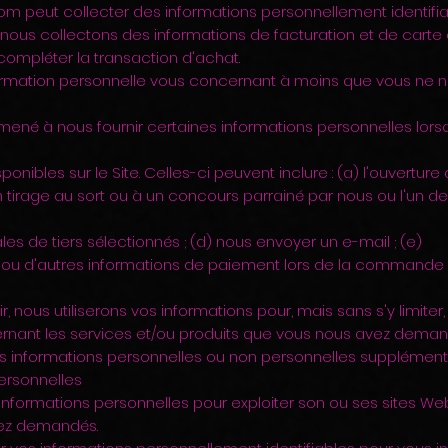
com
peut collecter des informations personnellement identifiab
 nous collectons des informations de facturation et de carte 
 compléter la transaction d'achat.
rmation personnelle vous concernant à moins que vous ne n
ené à nous fournir certaines informations personnelles lor
ponibles sur le Site. Celles-ci peuvent inclure : (a) l'ouvertur
 un tirage au sort ou à un concours parrainé par nous ou l'un d
les de tiers sélectionnés ; (d) nous envoyer un e-mail ; (e)
t ou d'autres informations de paiement lors de la commande 
ir, nous utiliserons vos informations pour, mais sans s'y limiter,
ant les services et/ou produits que vous nous avez deman
s informations personnelles ou non personnelles supplémentai
personnelles
os informations personnelles pour exploiter son ou ses sites We
vez demandés.