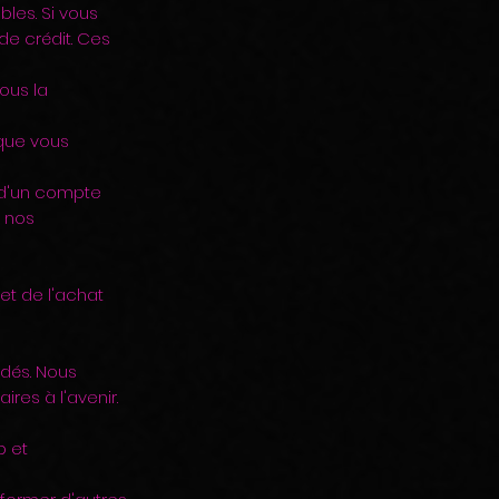
les. Si vous
de crédit. Ces
ous la
sque vous
e d'un compte
e nos
et de l'achat
dés. Nous
res à l'avenir.
b et