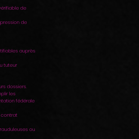
érifiable de
ppression de
ifiables auprès
u tuteur
rs dossiers.
lir les
tation fédérale
 contrat
 frauduleuses ou