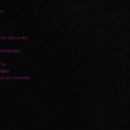
e ;
;
 par des pairs
dentialité,
 la
iré ;
tes en fonction