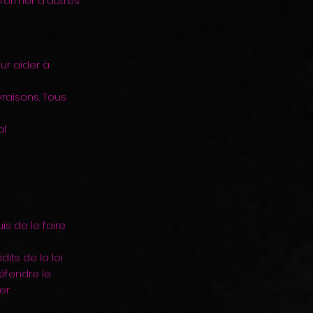
nformer d'autres
ur aider à
vraisons. Tous
al
s de le faire
its de la loi
défendre le
er