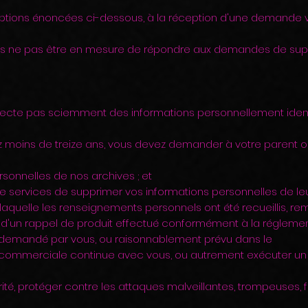
ptions énoncées ci-dessous, à la réception d'une demande v
ions ne pas être en mesure de répondre aux demandes de su
lecte pas sciemment des informations personnellement ident
ez moins de treize ans, vous devez demander à votre parent o
sonnelles de nos archives ; et
e services de supprimer vos informations personnelles de leu
laquelle les renseignements personnels ont été recueillis, remp
 d'un rappel de produit effectué conformément à la réglemen
ice demandé par vous, ou raisonnablement prévu dans le
n commerciale continue avec vous, ou autrement exécuter un
rité, protéger contre les attaques malveillantes, trompeuses,