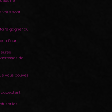
ookies ne
s vous sont
 faire gagner du
que. Pour
ieures.
s adresses de
que vous pouvez
eb acceptent
efuser les