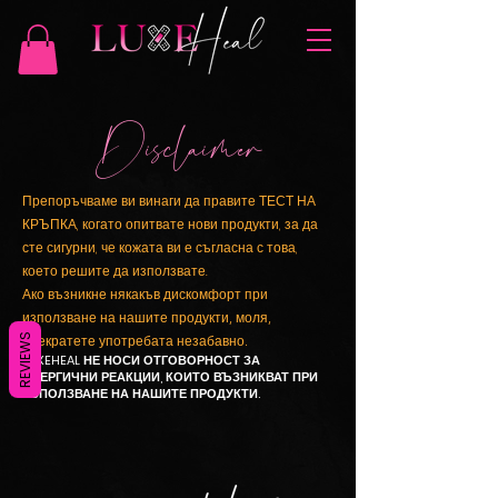
Disclaimer
Препоръчваме ви винаги да правите ТЕСТ НА
КРЪПКА, когато опитвате нови продукти, за да
сте сигурни, че кожата ви е съгласна с това,
което решите да използвате.
Ако възникне някакъв дискомфорт при
използване на нашите продукти, моля,
REVIEWS
прекратете употребата незабавно.
LUXEHEAL НЕ НОСИ ОТГОВОРНОСТ ЗА
АЛЕРГИЧНИ РЕАКЦИИ, КОИТО ВЪЗНИКВАТ ПРИ
ИЗПОЛЗВАНЕ НА НАШИТЕ ПРОДУКТИ.