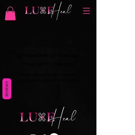
Не можахме да намерим
това, което търсите.
Моля, свържете се с нас или
разгледайте другите ни услуги
REVIEWS