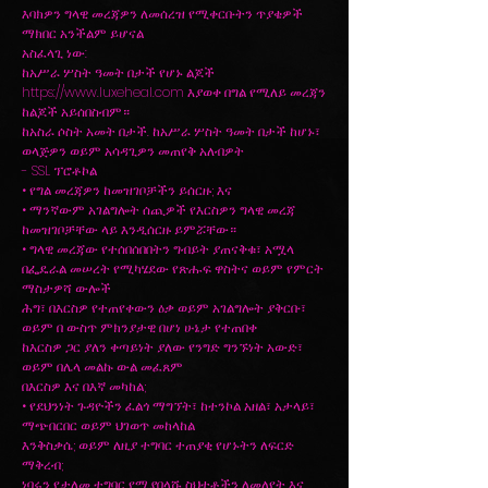
እባክዎን ግላዊ መረጃዎን ለመሰረዝ የሚቀርቡትን ጥያቄዎች
ማክበር አንችልም ይሆናል
አስፈላጊ ነው:
ከአሥራ ሦስት ዓመት በታች የሆኑ ልጆች
https://www.luxeheal.com
እያወቀ በግል የሚለይ መረጃን
ከልጆች አይሰበስብም።
ከአስራ ሶስት አመት በታች. ከአሥራ ሦስት ዓመት በታች ከሆኑ፣
ወላጅዎን ወይም አሳዳጊዎን መጠየቅ አለብዎት
- SSL ፕሮቶኮል
• የግል መረጃዎን ከመዝገቦቻችን ይሰርዙ; እና
• ማንኛውም አገልግሎት ሰጪዎች የእርስዎን ግላዊ መረጃ
ከመዝገቦቻቸው ላይ እንዲሰርዙ ይምሯቸው።
• ግላዊ መረጃው የተሰበሰበበትን ግብይት ያጠናቅቁ፣ አሟላ
በፌዴራል መሠረት የሚካሄደው የጽሑፍ ዋስትና ወይም የምርት
ማስታዎሻ ውሎች
ሕግ፣ በእርስዎ የተጠየቀውን ዕቃ ወይም አገልግሎት ያቅርቡ፣
ወይም በ ውስጥ ምክንያታዊ በሆነ ሁኔታ የተጠበቀ
ከእርስዎ ጋር ያለን ቀጣይነት ያለው የንግድ ግንኙነት አውድ፣
ወይም በሌላ መልኩ ውል መፈጸም
በእርስዎ እና በእኛ መካከል;
• የደህንነት ጉዳዮችን ፈልጎ ማግኘት፣ ከተንኮል አዘል፣ አታላይ፣
ማጭበርበር ወይም ህገወጥ መከላከል
እንቅስቃሴ; ወይም ለዚያ ተግባር ተጠያቂ የሆኑትን ለፍርድ
ማቅረብ;
ነባሩን የታለመ ተግባር የሚያበላሹ ስህተቶችን ለመለየት እና