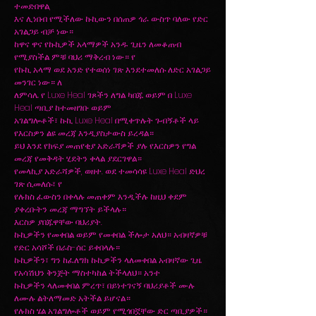
ተመድበዋል,
እና ሊነበብ የሚችለው ኩኪውን በሰጠዎ ጎራ ውስጥ ባለው የድር
አገልጋይ ብቻ ነው።
ከዋና ዋና የኩኪዎች አላማዎች አንዱ ጊዜን ለመቆጠብ
የሚያስችል ምቹ ባህሪ ማቅረብ ነው። የ
የኩኪ አላማ ወደ አንድ የተወሰነ ገጽ እንደተመለሱ ለድር አገልጋይ
መንገር ነው። ለ
ለምሳሌ የ Luxe Heal ገጾችን ለግል ካበጁ ወይም በ Luxe
Heal ጣቢያ ከተመዘገቡ ወይም
አገልግሎቶች፣ ኩኪ Luxe Heal በሚቀጥሉት ጉብኝቶች ላይ
የእርስዎን ልዩ መረጃ እንዲያስታውስ ይረዳል።
ይህ እንደ የክፍያ መጠየቂያ አድራሻዎች ያሉ የእርስዎን የግል
መረጃ የመቅዳት ሂደትን ቀላል ያደርገዋል።
የመላኪያ አድራሻዎች, ወዘተ. ወደ ተመሳሳዩ Luxe Heal ድህረ
ገጽ ሲመለሱ፣ የ
የሉክስ ፈውስን በቀላሉ መጠቀም እንዲችሉ ከዚህ ቀደም
ያቀረቡትን መረጃ ማግኘት ይችላሉ።
እርስዎ ያበጁዋቸው ባህሪያት.
ኩኪዎችን የመቀበል ወይም የመቀበል ችሎታ አለህ። አብዛኛዎቹ
የድር አሳሾች በራስ-ሰር ይቀበላሉ።
ኩኪዎችን፣ ግን ከፈለግክ ኩኪዎችን ላለመቀበል አብዛኛው ጊዜ
የአሳሽህን ቅንጅት ማስተካከል ትችላለህ። አንተ
ኩኪዎችን ላለመቀበል ምረጥ፣ በይነተገናኝ ባህሪያቶች ሙሉ
ለሙሉ ልትለማመድ አትችል ይሆናል።
የሉክስ ሄል አገልግሎቶች ወይም የሚጎበኟቸው ድር ጣቢያዎች።