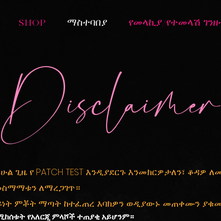
SHOP
ማስተባበያ
የመላኪያ/የተመላሽ ገን
Disclaimer
ሁል ጊዜ የ PATCH TEST እንዲያደርጉ እንመክርዎታለን፣ ቆዳዎ 
መስማማቱን ለማረጋገጥ።
ይነት ምቾት ማጣት ከተፈጠረ እባክዎን ወዲያውኑ መጠቀሙን ያቁ
ሚከሰቱት የአለርጂ ምላሾች ተጠያቂ አይሆንም።