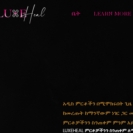
ቤት
LEARN MORE
አዲስ ምርቶችን በሚሞክሩበት ጊዜ 
ከመረጡት ከማንኛውም ነገር ጋር 
ምርቶቻችንን ስንጠቀም ምንም አ
LUXEHEAL ምርቶቻችንን ስንጠቀም ለ