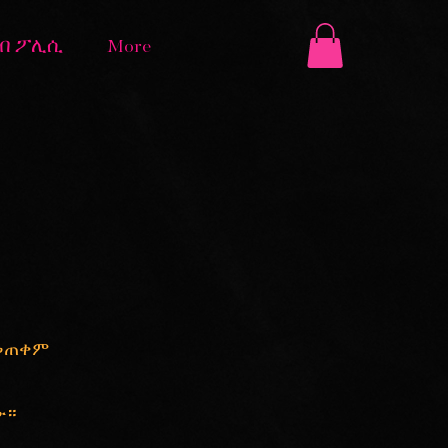
ዘብ ፖሊሲ
More
ለመጠቀም
ሙ።