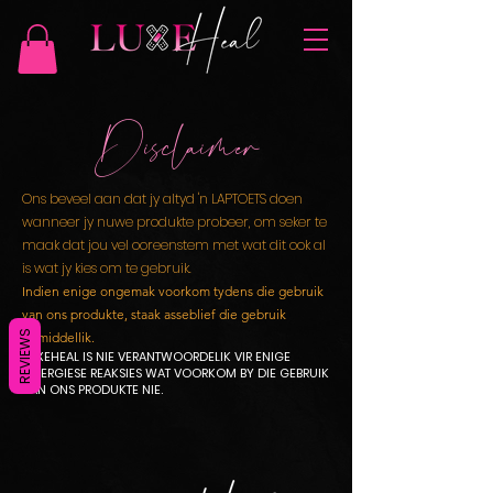
Disclaimer
Ons beveel aan dat jy altyd 'n LAPTOETS doen
wanneer jy nuwe produkte probeer, om seker te
maak dat jou vel ooreenstem met wat dit ook al
is wat jy kies om te gebruik.
Indien enige ongemak voorkom tydens die gebruik
van ons produkte, staak asseblief die gebruik
REVIEWS
onmiddellik.
LUXEHEAL IS NIE VERANTWOORDELIK VIR ENIGE
ALLERGIESE REAKSIES WAT VOORKOM BY DIE GEBRUIK
VAN ONS PRODUKTE NIE.