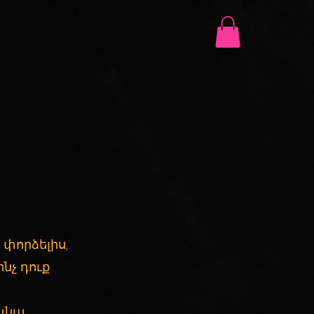
փորձելիս,
նչ դուք
անա,