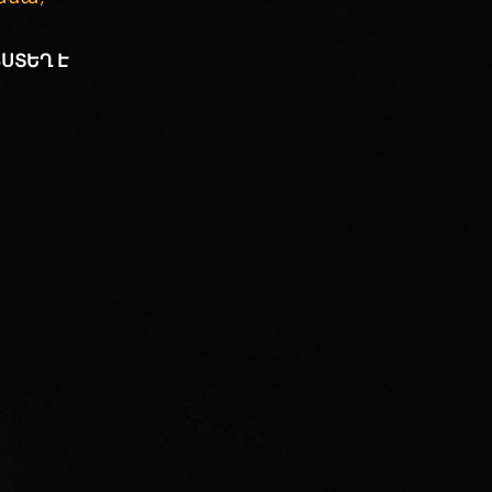
ՅՍՏԵՂ Է