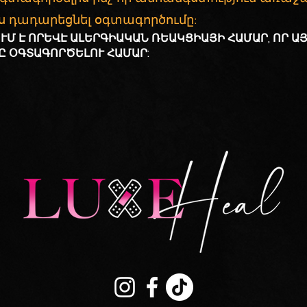
ս դադարեցնել օգտագործումը:
ՒՄ Է ՈՐԵՎԷ ԱԼԵՐԳԻԱԿԱՆ ՌԵԱԿՑԻԱՅԻ ՀԱՄԱՐ, ՈՐ Ա
Ը ՕԳՏԱԳՈՐԾԵԼՈՒ ՀԱՄԱՐ: