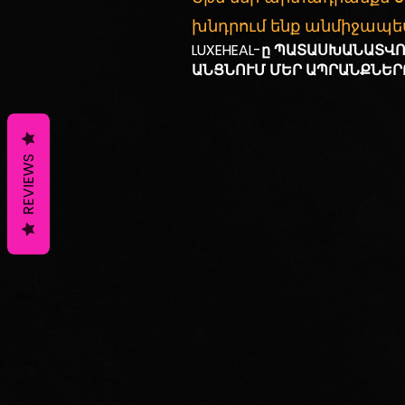
խնդրում ենք անմիջապե
LUXEHEAL-ը ՊԱՏԱՍԽԱՆԱՏՎՈ
ԱՆՑՆՈՒՄ ՄԵՐ ԱՊՐԱՆՔՆԵՐ
REVIEWS