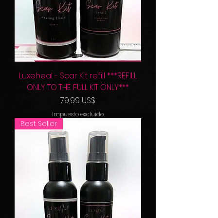
Luxeheal - Scar Kit refill ***REFILL
ONLY TO THE FULL KIT ONLY***
Precio
79,99 US$
Impuesto excluido
Best Seller