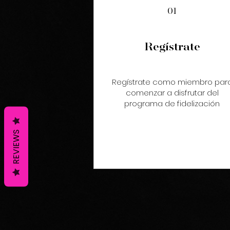
01
Regístrate
Regístrate como miembro par
comenzar a disfrutar del
programa de fidelización
REVIEWS