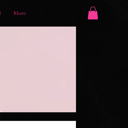
d
More